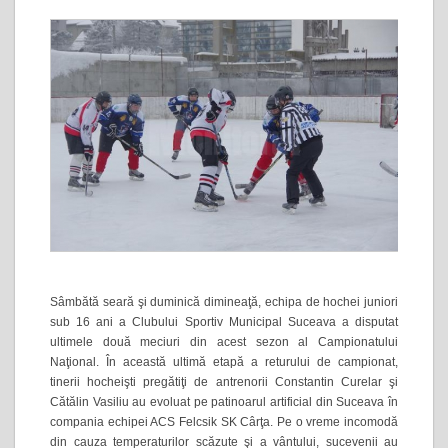
Sâmbătă seară şi duminică dimineaţă, echipa de hochei juniori
sub 16 ani a Clubului Sportiv Municipal Suceava a disputat
ultimele două meciuri din acest sezon al Campionatului
Naţional. În această ultimă etapă a returului de campionat,
tinerii hocheişti pregătiţi de antrenorii Constantin Curelar şi
Cătălin Vasiliu au evoluat pe patinoarul artificial din Suceava în
compania echipei ACS Felcsik SK Cârţa. Pe o vreme incomodă
din cauza temperaturilor scăzute şi a vântului, sucevenii au