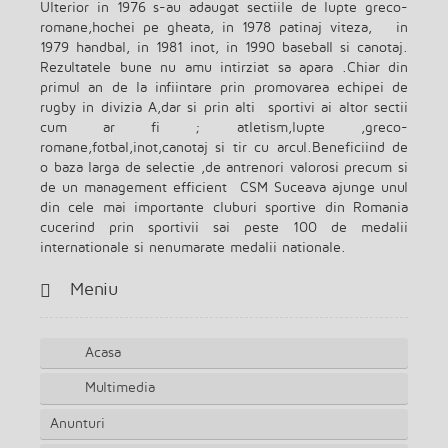
Ulterior in 1976 s-au adaugat sectiile de lupte greco-
romane,hochei pe gheata, in 1978 patinaj viteza, in
1979 handbal, in 1981 inot, in 1990 baseball si canotaj.
Rezultatele bune nu amu intirziat sa apara .Chiar din
primul an de la infiintare prin promovarea echipei de
rugby in divizia A,dar si prin alti sportivi ai altor sectii
cum ar fi ; atletism,lupte ,greco-
romane,fotbal,inot,canotaj si tir cu arcul.Beneficiind de
o baza larga de selectie ,de antrenori valorosi precum si
de un management efficient CSM Suceava ajunge unul
din cele mai importante cluburi sportive din Romania
cucerind prin sportivii sai peste 100 de medalii
internationale si nenumarate medalii nationale.
Meniu
Acasa
Multimedia
Anunturi