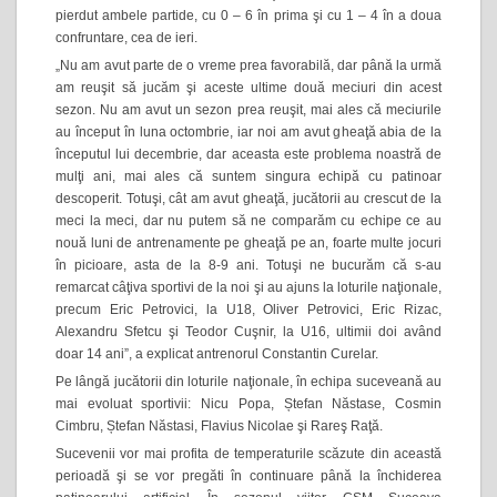
pierdut ambele partide, cu 0 – 6 în prima şi cu 1 – 4 în a doua
confruntare, cea de ieri.
„Nu am avut parte de o vreme prea favorabilă, dar până la urmă
am reuşit să jucăm şi aceste ultime două meciuri din acest
sezon. Nu am avut un sezon prea reuşit, mai ales că meciurile
au început în luna octombrie, iar noi am avut gheaţă abia de la
începutul lui decembrie, dar aceasta este problema noastră de
mulţi ani, mai ales că suntem singura echipă cu patinoar
descoperit. Totuşi, cât am avut gheaţă, jucătorii au crescut de la
meci la meci, dar nu putem să ne comparăm cu echipe ce au
nouă luni de antrenamente pe gheaţă pe an, foarte multe jocuri
în picioare, asta de la 8-9 ani. Totuşi ne bucurăm că s-au
remarcat câţiva sportivi de la noi şi au ajuns la loturile naţionale,
precum Eric Petrovici, la U18, Oliver Petrovici, Eric Rizac,
Alexandru Sfetcu şi Teodor Cuşnir, la U16, ultimii doi având
doar 14 ani”, a explicat antrenorul Constantin Curelar.
Pe lângă jucătorii din loturile naţionale, în echipa suceveană au
mai evoluat sportivii: Nicu Popa, Ștefan Năstase, Cosmin
Cimbru, Ștefan Năstasi, Flavius Nicolae şi Rareş Raţă.
Sucevenii vor mai profita de temperaturile scăzute din această
perioadă şi se vor pregăti în continuare până la închiderea