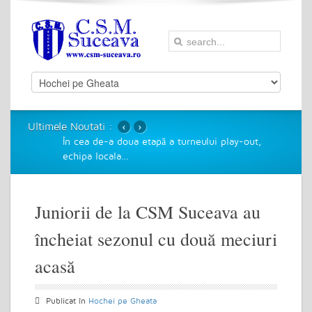
‹
›
Ultimele Noutati :
În cea de-a doua etapă a turneului play-out,
echipa locala
…
Juniorii de la CSM Suceava au
încheiat sezonul cu două meciuri
acasă
Publicat în
Hochei pe Gheata