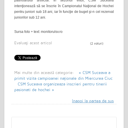
patinoarului artificial. În sezonul viitor, CSM Suceava
intenţionează să se înscrie în Campionatul Naţional de Hochei
pentru juniori sub 18 ani, iar în funcţie de buget şi-n cel rezervat
juniorilor sub 12 ani.
Sursa foto + text: monitorulsv.ro
Evaluaţi acest articol
(2 voturi)
Mai multe din această categorie:
« CSM Suceava a
primit vizita campioanei naționale din Miercurea Ciuc
CSM Suceava organizeaza inscrieri pentru tinerii
pasionati de hochei »
înapoi la partea de sus