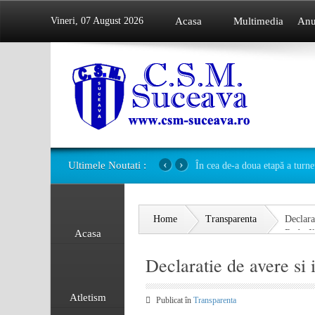
Vineri, 07 August 2026
Acasa
Multimedia
Anu
‹
›
Ultimele Noutati :
În cea de-a doua etapă a turne
Home
Transparenta
Declara
Acasa
Radu-Il
Declaratie de avere si
Atletism
Publicat în
Transparenta