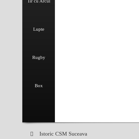
Tir cu Arcul
Lupte
Rugby
Box
Istoric CSM Suceava