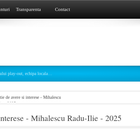
nturi
Transparenta
Contact
ului play-out, echipa locala
…
tie de avere si interese - Mihalescu
ie - 2025
 interese - Mihalescu Radu-Ilie - 2025