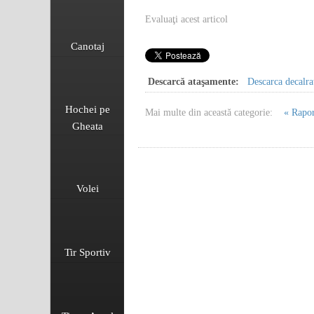
Evaluaţi acest articol
Canotaj
Descarcă ataşamente:
Descarca decalra
Hochei pe
Mai multe din această categorie:
« Rapor
Gheata
Volei
Tir Sportiv