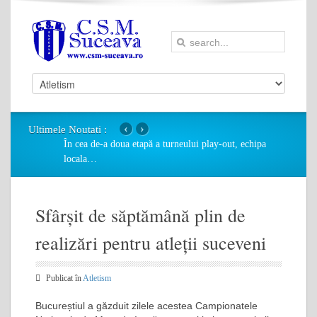
‹
›
Ultimele Noutati :
În cea de-a doua etapă a turneului play-out, echipa
locala
…
Sfârșit de săptămână plin de
realizări pentru atleții suceveni
Publicat în
Atletism
Bucureștiul a găzduit zilele acestea Campionatele