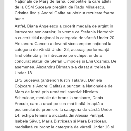
Naționale de Marș de Iarnă, competiție la care atleții
de la CSM Suceava pregătiți de Radu Mihalescu,
Cristina Iloc și Andrei Gafița au obținut rezultate foarte
bune.
Astfel, Diana Angelescu a cucerit medalia de argint în
întrecerea senioarelor, în vreme ce Ștefania Horodnic
a cucerit titlul național la categoria de vârstă Under 20.
Alexandru Canceu a devenit vicecampion național la
categoria de vârstă Under 23, aceeași performanță
fiind obținută și în întrecerea pe echipe, unde a
concurat alături de Ștefan Cimpoieș și Emi Cozmici. De
asemenea, Alexandru Dîrman s-a clasat al treilea la
Under 18.
LPS Suceava (antrenori Iustin Tătărău, Daniela
Cojocaru și Andrei Gafița) a punctat la Naționalele de
Marș de Iarnă prin următorii sportivi: Nicoleta
Scheuleac, medalie de bronz la senioare, Denis
Precub, care a urcat pe cea mai înaltă treaptă a
podiumului de premiere la categoria de vârstă Under
14, echipa feminină alcătuită din Alessia Pintrijel,
Isabela Săvuț, Maria Bistricean și Mara Bistricean,
medaliată cu bronz la categoria de vârstă Under 16 și