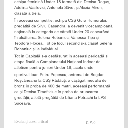
echipa feminină Under 18 formată din Denisa Roguș,
Adelina Vasilovici, Antonela Săvuț și Alexia Miron,
clasată a treia.
În aceeași competiție, echipa CSȘ Gura Humorului,
pregătită de Silviu Casandra, a devenit vicecampioană
națională la categoria de vârstă Under 20 concurând
în alcătuirea Selena Robaniuc, Vanessa Tipa și
Teodora Flocea. Tot pe locul secund s-a clasat Selena
Robaniuc și la individual.
Tot în Capitală s-a desfășurat în aceeași perioadă și
etapa finală a Campionatului Național Indoor de
atletism pentru juniori Under 18, acolo unde
sportivul Ioan Petru Popescu, antrenat de Bogdan
Roșcăneanu la CSȘ Rădăuți, a câștigat medalia de
bronz în proba de 400 de metri, aceeași performanță
ca și Denisa Timofticiuc în proba de aruncarea
greutății, atletă pregătită de Liliana Petrachi la LPS
Suceava.
Evaluaţi acest articol
(1 Vot)