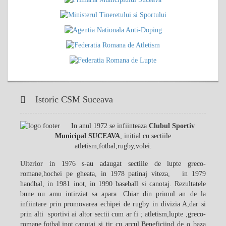
Istoric CSM Suceava
In anul 1972 se infiinteaza
Clubul Sportiv
Municipal SUCEAVA
, initial cu sectiile
atletism,fotbal,rugby,volei.
Ulterior in 1976 s-au adaugat sectiile de lupte greco-
romane,hochei pe gheata, in 1978 patinaj viteza, in 1979
handbal, in 1981 inot, in 1990 baseball si canotaj. Rezultatele
bune nu amu intirziat sa apara .Chiar din primul an de la
infiintare prin promovarea echipei de rugby in divizia A,dar si
prin alti sportivi ai altor sectii cum ar fi ; atletism,lupte ,greco-
romane,fotbal,inot,canotaj si tir cu arcul.Beneficiind de o baza