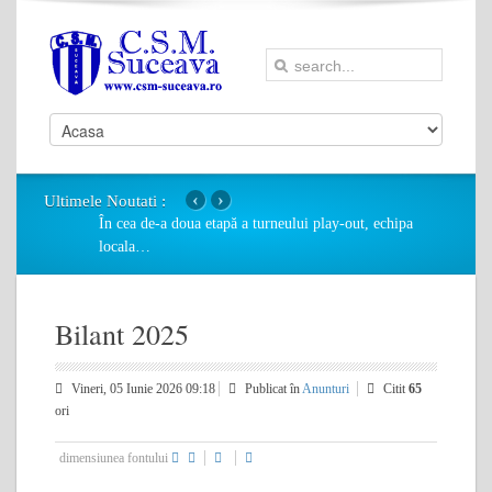
‹
›
Ultimele Noutati :
În cea de-a doua etapă a turneului play-out, echipa
locala
…
Bilant 2025
Vineri, 05 Iunie 2026 09:18
Publicat în
Anunturi
Citit
65
ori
dimensiunea fontului