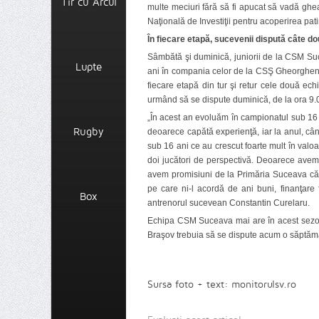
Tir cu Arcul
multe meciuri fără să fi apucat să vadă ghea
Naţională de Investiţii pentru acoperirea patin
În fiecare etapă, sucevenii dispută câte d
Sâmbătă şi duminică, juniorii de la CSM Su
Lupte
ani în compania celor de la CSŞ Gheorgheni,
fiecare etapă din tur şi retur cele două e
urmând să se dispute duminică, de la ora 9.
„În acest an evoluăm în campionatul sub 16 an
Rugby
deoarece capătă experienţă, iar la anul, când
sub 16 ani ce au crescut foarte mult în valoare
doi jucători de perspectivă. Deoarece avem
avem promisiuni de la Primăria Suceava că s
pe care ni-l acordă de ani buni, finanţare 
Box
antrenorul sucevean Constantin Curelaru.
Echipa CSM Suceava mai are în acest sezon a
Braşov trebuia să se dispute acum o săptămân
Sursa foto + text: monitorulsv.ro