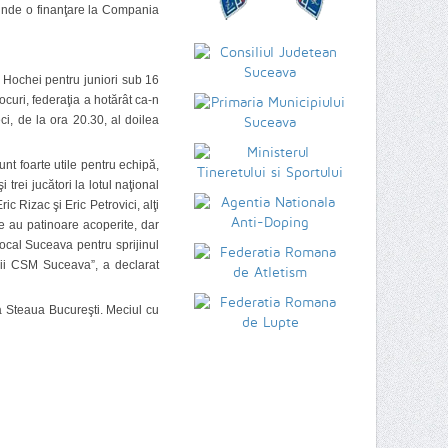
prinde o finanţare la Compania
 Hochei pentru juniori sub 16
uri, federaţia a hotărât ca-n
i, de la ora 20.30, al doilea
unt foarte utile pentru echipă,
trei jucători la lotul naţional
ic Rizac şi Eric Petrovici, alţi
e au patinoare acoperite, dar
ocal Suceava pentru sprijinul
erii CSM Suceava”, a declarat
a Steaua Bucureşti. Meciul cu