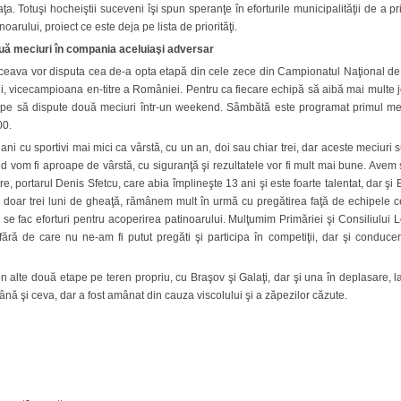
ţa. Totuşi hocheiştii suceveni îşi spun speranţe în eforturile municipalităţii de a 
oarului, proiect ce este deja pe lista de priorităţi.
ouă meciuri în compania aceluiaşi adversar
ceava vor disputa cea de-a opta etapă din cele zece din Campionatul Naţional de
 vicecampioana en-titre a României. Pentru ca fiecare echipă să aibă mai multe joc
chipe să dispute două meciuri într-un weekend. Sâmbătă este programat primul mec
00.
i cu sportivi mai mici ca vârstă, cu un an, doi sau chiar trei, dar aceste meciuri s
 vom fi aproape de vârstă, cu siguranţă şi rezultatele vor fi mult mai bune. Avem şi 
, portarul Denis Sfetcu, care abia împlineşte 13 ani şi este foarte talentat, dar şi Er
 doar trei luni de gheaţă, rămânem mult în urmă cu pregătirea faţă de echipele c
e fac eforturi pentru acoperirea patinoarului. Mulţumim Primăriei şi Consiliului L
fără de care nu ne-am fi putut pregăti şi participa în competiţii, dar şi conduc
lte două etape pe teren propriu, cu Braşov şi Galaţi, dar şi una în deplasare, l
ă şi ceva, dar a fost amânat din cauza viscolului şi a zăpezilor căzute.