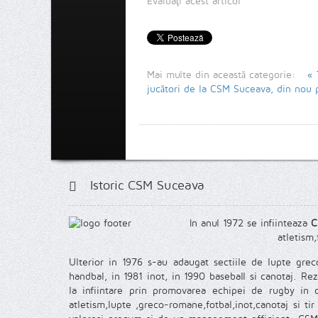
Evaluaţi acest articol
Mai multe din această categorie:
« 
jucători de la CSM Suceava, din nou 
Istoric CSM Suceava
In anul 1972 se infiinteaza
C
atletism,
Ulterior in 1976 s-au adaugat sectiile de lupte gr
handbal, in 1981 inot, in 1990 baseball si canotaj. Re
la infiintare prin promovarea echipei de rugby in di
atletism,lupte ,greco-romane,fotbal,inot,canotaj si ti