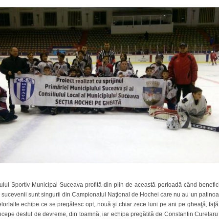
ului Sportiv Municipal Suceava profită din plin de această perioadă când benefi
, sucevenii sunt singurii din Campionatul Naţional de Hochei care nu au un patinoar 
orlalte echipe ce se pregătesc opt, nouă şi chiar zece luni pe ani pe gheaţă, faţă
ncepe destul de devreme, din toamnă, iar echipa pregătită de Constantin Curelaru ş