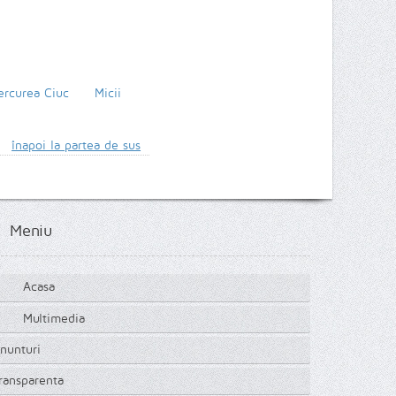
iercurea Ciuc
Micii
înapoi la partea de sus
Meniu
Acasa
Multimedia
nunturi
ransparenta