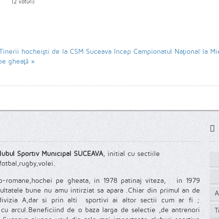
(2 voturi)
Tinerii hocheişti de la CSM Suceava încep Campionatul Naţional la M
pe gheaţă »
lubul Sportiv Municipal SUCEAVA
, initial cu sectiile
fotbal,rugby,volei.
eco-romane,hochei pe gheata, in 1978 patinaj viteza, in 1979
zultatele bune nu amu intirziat sa apara .Chiar din primul an de
A
vizia A,dar si prin alti sportivi ai altor sectii cum ar fi ;
r cu arcul.Beneficiind de o baza larga de selectie ,de antrenori
T