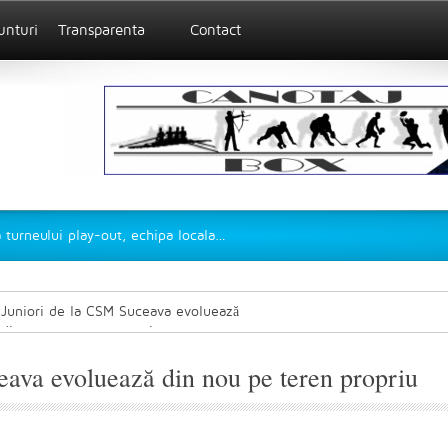
unturi
Transparenta
Contact
 turneului play-out, echipa locala
…
Juniori de la CSM Suceava evoluează
din nou pe teren propriu
eava evoluează din nou pe teren propriu