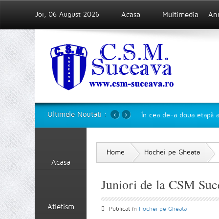
Joi, 06 August 2026
Acasa
Multimedia
An
‹
›
Ultimele Noutati :
În cea de-a doua etapă a
Home
Hochei pe Gheata
Acasa
Juniori de la CSM Suc
Atletism
Publicat în
Hochei pe Gheata