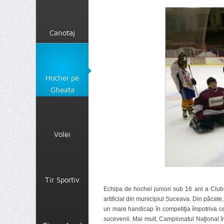
Canotaj
Hochei pe
Gheata
Volei
Tir Sportiv
Echipa de hochei juniori sub 16 ani a Club
artificial din municipiul Suceava. Din păcate
un mare handicap în competiţia împotriva cel
sucevenii. Mai mult, Campionatul Naţional î