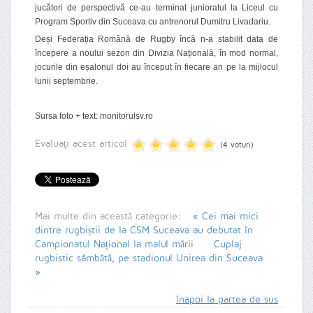
jucători de perspectivă ce-au terminat junioratul la Liceul cu
Program Sportiv din Suceava cu antrenorul Dumitru Livadariu.
Deși Federația Română de Rugby încă n-a stabilit data de
începere a noului sezon din Divizia Națională, în mod normal,
jocurile din eșalonul doi au început în fiecare an pe la mijlocul
lunii septembrie.
Sursa foto + text: monitorulsv.ro
Evaluaţi acest articol
(4 voturi)
Mai multe din această categorie:
« Cei mai mici
dintre rugbiștii de la CSM Suceava au debutat în
Campionatul Național la malul mării
Cuplaj
rugbistic sâmbătă, pe stadionul Unirea din Suceava
»
înapoi la partea de sus