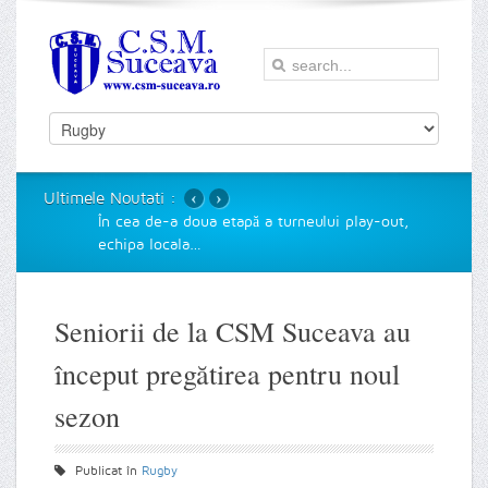
‹
›
Ultimele Noutati :
În cea de-a doua etapă a turneului play-out,
echipa locala
…
Seniorii de la CSM Suceava au
început pregătirea pentru noul
sezon
Publicat în
Rugby