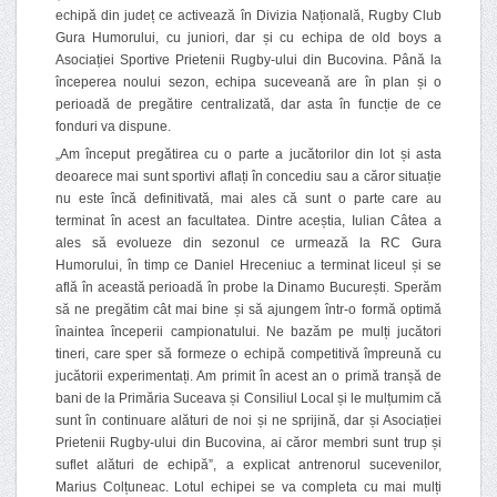
echipă din județ ce activează în Divizia Națională, Rugby Club
Gura Humorului, cu juniori, dar și cu echipa de old boys a
Asociației Sportive Prietenii Rugby-ului din Bucovina. Până la
începerea noului sezon, echipa suceveană are în plan și o
perioadă de pregătire centralizată, dar asta în funcție de ce
fonduri va dispune.
„Am început pregătirea cu o parte a jucătorilor din lot și asta
deoarece mai sunt sportivi aflați în concediu sau a căror situație
nu este încă definitivată, mai ales că sunt o parte care au
terminat în acest an facultatea. Dintre aceștia, Iulian Câtea a
ales să evolueze din sezonul ce urmează la RC Gura
Humorului, în timp ce Daniel Hreceniuc a terminat liceul și se
află în această perioadă în probe la Dinamo București. Sperăm
să ne pregătim cât mai bine și să ajungem într-o formă optimă
înaintea începerii campionatului. Ne bazăm pe mulți jucători
tineri, care sper să formeze o echipă competitivă împreună cu
jucătorii experimentați. Am primit în acest an o primă tranșă de
bani de la Primăria Suceava și Consiliul Local și le mulțumim că
sunt în continuare alături de noi și ne sprijină, dar și Asociației
Prietenii Rugby-ului din Bucovina, ai căror membri sunt trup și
suflet alături de echipă”, a explicat antrenorul sucevenilor,
Marius Colțuneac. Lotul echipei se va completa cu mai mulți