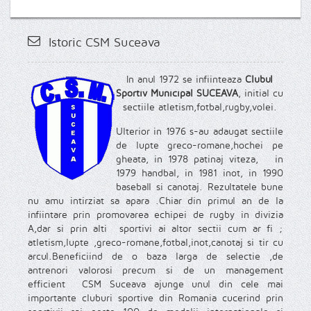
Istoric CSM Suceava
In anul 1972 se infiinteaza
Clubul
Sportiv Municipal SUCEAVA
, initial cu
sectiile atletism,fotbal,rugby,volei.
Ulterior in 1976 s-au adaugat sectiile
de lupte greco-romane,hochei pe
gheata, in 1978 patinaj viteza, in
1979 handbal, in 1981 inot, in 1990
baseball si canotaj. Rezultatele bune
nu amu intirziat sa apara .Chiar din primul an de la
infiintare prin promovarea echipei de rugby in divizia
A,dar si prin alti sportivi ai altor sectii cum ar fi ;
atletism,lupte ,greco-romane,fotbal,inot,canotaj si tir cu
arcul.Beneficiind de o baza larga de selectie ,de
antrenori valorosi precum si de un management
efficient CSM Suceava ajunge unul din cele mai
importante cluburi sportive din Romania cucerind prin