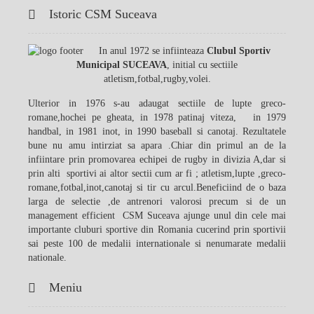
Istoric CSM Suceava
In anul 1972 se infiinteaza
Clubul Sportiv
Municipal SUCEAVA
, initial cu sectiile
atletism,fotbal,rugby,volei.
Ulterior in 1976 s-au adaugat sectiile de lupte greco-
romane,hochei pe gheata, in 1978 patinaj viteza, in 1979
handbal, in 1981 inot, in 1990 baseball si canotaj. Rezultatele
bune nu amu intirziat sa apara .Chiar din primul an de la
infiintare prin promovarea echipei de rugby in divizia A,dar si
prin alti sportivi ai altor sectii cum ar fi ; atletism,lupte ,greco-
romane,fotbal,inot,canotaj si tir cu arcul.Beneficiind de o baza
larga de selectie ,de antrenori valorosi precum si de un
management efficient CSM Suceava ajunge unul din cele mai
importante cluburi sportive din Romania cucerind prin sportivii
sai peste 100 de medalii internationale si nenumarate medalii
nationale.
Meniu