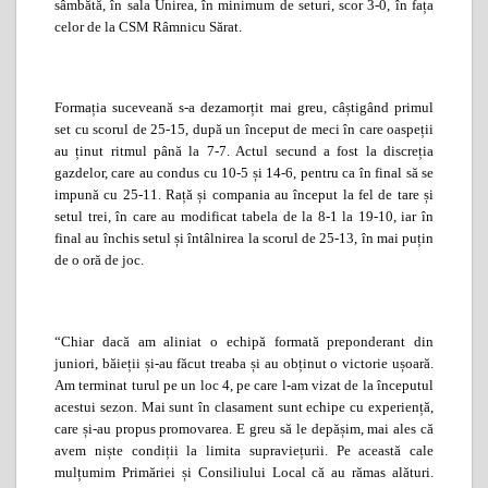
sâm­bătă, în sala Uni­rea, în minimum de seturi, scor 3-0, în fața
celor de la CSM Râmnicu Sărat.
Formația suceveană s-a dezamorțit mai greu, câștigând primul
set cu scorul de 25-15, după un început de meci în care oaspeții
au ținut ritmul până la 7-7. Actul secund a fost la discreția
gazdelor, care au condus cu 10-5 și 14-6, pentru ca în final să se
impună cu 25-11. Rață și compania au început la fel de tare și
setul trei, în care au modificat tabela de la 8-1 la 19-10, iar în
final au închis setul și întâlnirea la scorul de 25-13, în mai puțin
de o oră de joc.
“Chiar dacă am aliniat o echipă formată preponderant din
juniori, băieții și-au făcut treaba și au obținut o victorie ușoară.
Am terminat turul pe un loc 4, pe care l-am vizat de la începutul
acestui sezon. Mai sunt în clasament sunt echipe cu experiență,
care și-au propus promovarea. E greu să le depășim, mai ales că
avem niște condiții la limita supra­viețurii. Pe această cale
mulțumim Pri­măriei și Consiliului Local că au rămas alături.