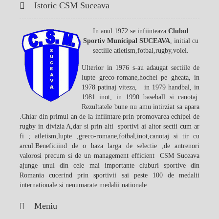
Istoric CSM Suceava
In anul 1972 se infiinteaza
Clubul
Sportiv Municipal SUCEAVA
, initial cu
sectiile atletism,fotbal,rugby,volei.
Ulterior in 1976 s-au adaugat sectiile de
lupte greco-romane,hochei pe gheata, in
1978 patinaj viteza, in 1979 handbal, in
1981 inot, in 1990 baseball si canotaj.
Rezultatele bune nu amu intirziat sa apara
.Chiar din primul an de la infiintare prin promovarea echipei de
rugby in divizia A,dar si prin alti sportivi ai altor sectii cum ar
fi ; atletism,lupte ,greco-romane,fotbal,inot,canotaj si tir cu
arcul.Beneficiind de o baza larga de selectie ,de antrenori
valorosi precum si de un management efficient CSM Suceava
ajunge unul din cele mai importante cluburi sportive din
Romania cucerind prin sportivii sai peste 100 de medalii
internationale si nenumarate medalii nationale.
Meniu