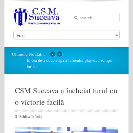
‹
›
Ultimele Noutati :
În cea de-a doua etapă a turneului play-out, echipa
locala
…
CSM Suceava a încheiat turul cu
o victorie facilă
Publicat în
Volei